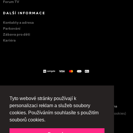
Forum TV
DALŠÍ INFORMACE
Kontakty a adresa
Parkování
Zábava pro děti
Kariéra
Tyto webové stránky používají k
personalizaci reklam a služeb soubory
Copyright © Forum Nová Karolina Všechna práva vyhrazena
cookies. Používáním souhlasíte s použitím
|
Obchodní podmínky
Prohlášení o ochraně soukromí (GDPR a Cookies)
souborů cookies.