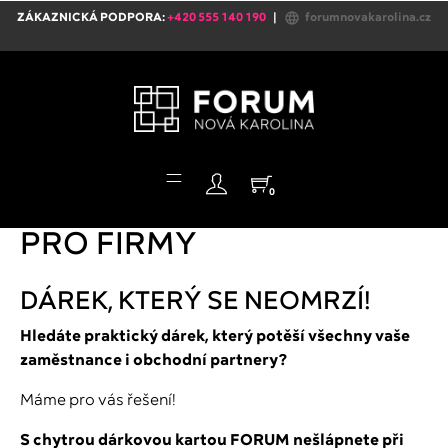
language
ZÁKAZNICKÁ PODPORA:
+420 555 140 190
|
forumnovakarolina.cz
Toggle
☰
0
navigation
PRO FIRMY
DÁREK, KTERÝ SE NEOMRZÍ!
Hledáte praktický dárek, který potěší všechny vaše
zaměstnance i obchodní partnery?
Máme pro vás řešení!
S chytrou dárkovou kartou FORUM nešlápnete při